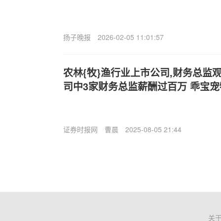
扬子晚报
2026-02-05 11:01:57
农林{牧}渔行业上市公司,财务总监
司中3家财务总监薪酬过百万 乖宝宠物
证券时报网
曹晨
2025-08-05 21:44
关