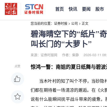
首页
快讯
要闻
股市
您当前的位置：
证券时报
>
公司
>
正文
碧海晴空下的“纸片”
叫长门的“大萝卜”
来源：证券时报网
作者：柴静
2026-02-11 08
惊鸿一瞥：南姐的夏日纸舞与碧波
点赞
当木叶村的知了叫个不停，当砂隐村
们都在期待着一场清凉的邂逅。在《火
说有什么能瞬间抚平战斗带来的疲惫，那