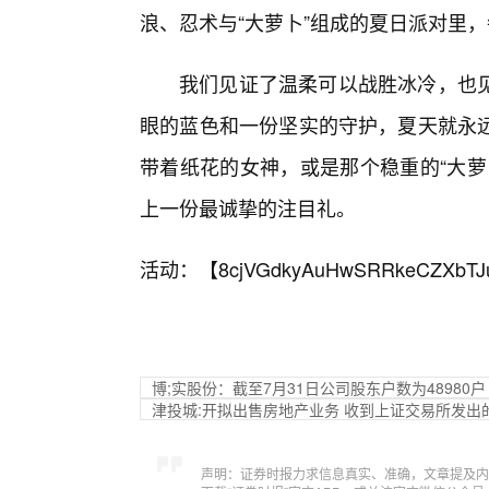
浪、忍术与“大萝卜”组成的夏日派对里
我们见证了温柔可以战胜冰冷，也
眼的蓝色和一份坚实的守护，夏天就永远
带着纸花的女神，或是那个稳重的“大萝
上一份最诚挚的注目礼。
活动：【
8cjVGdkyAuHwSRRkeCZXbTJ
博;实股份：截至7月31日公司股东户数为48980户
津投城:开拟出售房地产业务 收到上证交易所发出
声明：证券时报力求信息真实、准确，文章提及内