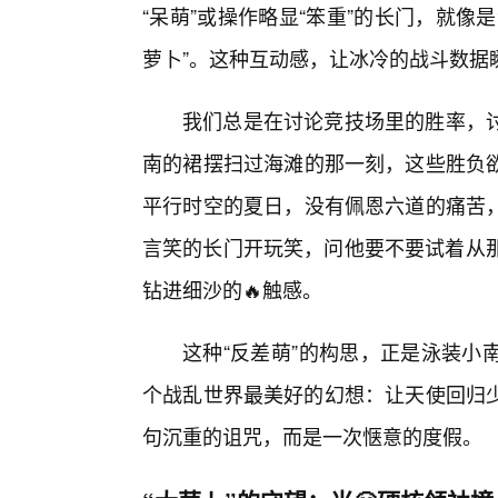
“呆萌”或操作略显“笨重”的长门，就
萝卜”。这种互动感，让冰冷的战斗数据
我们总是在讨论竞技场里的胜率，
南的裙摆扫过海滩的那一刻，这些胜负欲
平行时空的夏日，没有佩恩六道的痛苦
言笑的长门开玩笑，问他要不要试着从那
钻进细沙的🔥触感。
这种“反差萌”的构思，正是泳装小
个战乱世界最美好的幻想：让天使回归少
句沉重的诅咒，而是一次惬意的度假。