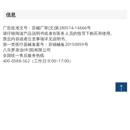
信息
广告批准文号：苏械广审(文)第280514-16666号
请仔细阅读产品说明书或者在医务人员的指导下购买和使用。
禁忌内容或者注意事项详见说明书。
第一类医疗器械备案号：苏锡械备20150059号
八乐梦床业(中国)有限公司
全国统一售后服务热线
400-0588-562（工作日:9:00~17:00）
ページトップへ
首页
产品
医院
手动病床
手动病床A3 type M系列
网站政策
法律声明
备案号：
沪ICP备19031018号-1
八乐梦床业（中国）有限公司上海分公司版权所有。
许可证编号：(沪)-非经营性-2024-0148