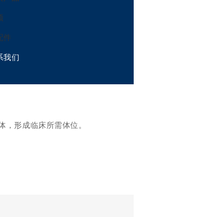
频
配件
系我们
体，形成临床所需体位。