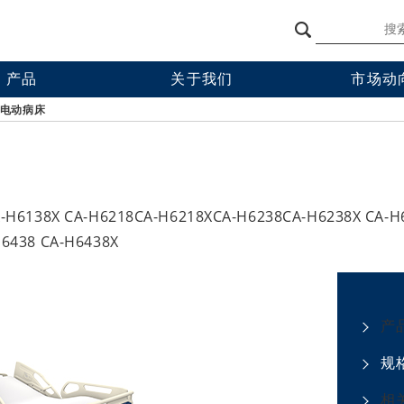
产品
关于我们
市场动
品
八乐梦中国
讲座
电动病床
施产品
学术会议
理产品
企业活动
A-H6138X CA-H6218CA-H6218XCA-H6238CA-H6238X CA-H6
H6438 CA-H6438X
产
规
相