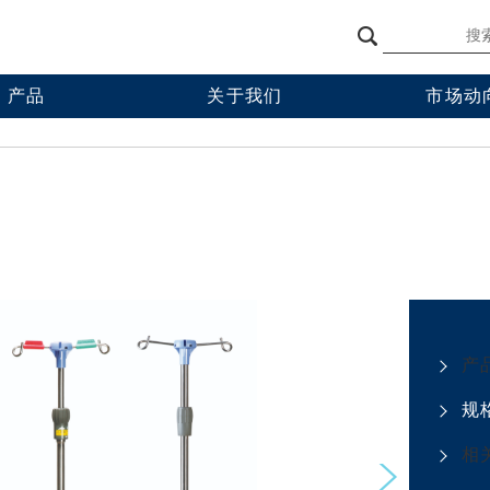
产品
关于我们
市场动
品
八乐梦中国
讲座
施产品
学术会议
理产品
企业活动
产
规
相
Next