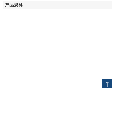
产品规格
ページトップへ
首页
产品
医院
移动床边桌
移动床边桌
网站政策
法律声明
备案号：
沪ICP备19031018号-1
八乐梦床业（中国）有限公司上海分公司版权所有。