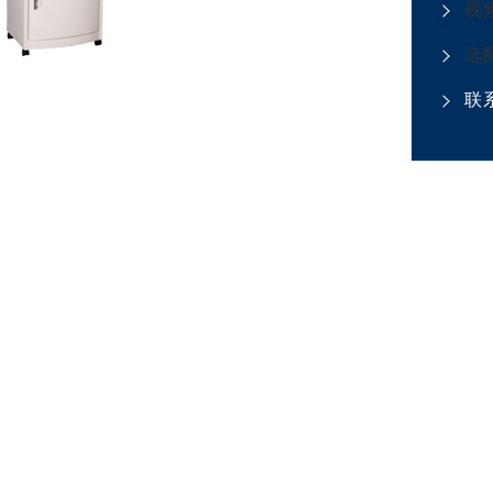
视
选
联