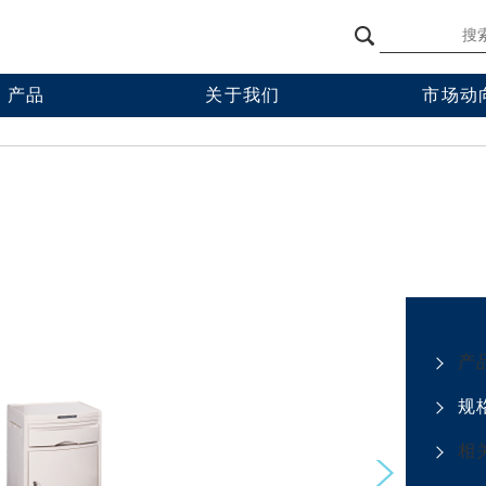
产品
关于我们
市场动
品
八乐梦中国
讲座
施产品
学术会议
理产品
企业活动
产
规
相
Next